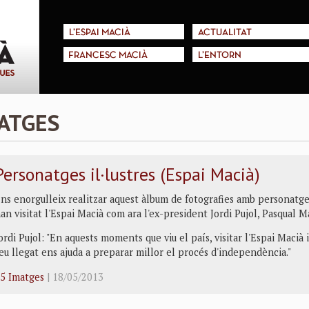
L'ESPAI MACIÀ
ACTUALITAT
FRANCESC MACIÀ
L'ENTORN
MATGES
Personatges il·lustres (Espai Macià)
ns enorgulleix realitzar aquest àlbum de fotografies amb personatges
an visitat l'Espai Macià com ara l'ex-president Jordi Pujol, Pasqual Ma
ordi Pujol: "En aquests moments que viu el país, visitar l'Espai Macià 
eu llegat ens ajuda a preparar millor el procés d'independència."
5 Imatges
| 18/05/2013