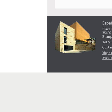
Espai
Plaça 
25400
Blanq
Tel. 9
Contac
Mapa d
Avís l