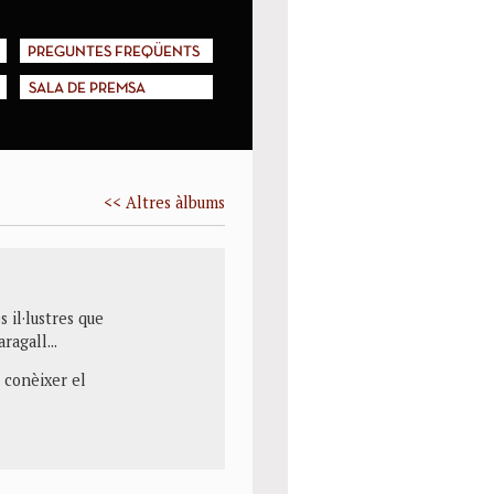
PREGUNTES FREQÜENTS
SALA DE PREMSA
<< Altres àlbums
 il·lustres que
ragall...
i conèixer el