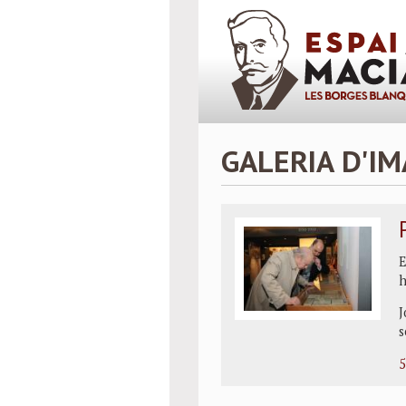
GALERIA D'I
E
h
J
s
5