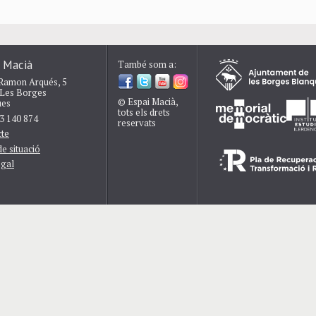
 Macià
També som a:
Ramon Arqués, 5
 Les Borges
© Espai Macià,
ues
tots els drets
73 140 874
reservats
te
e situació
egal