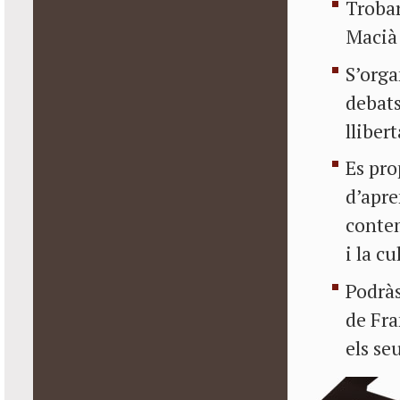
Troba
Macià 
S’orga
debats
lliber
Es pro
d’apre
conte
i la c
Podràs
de Fra
els se