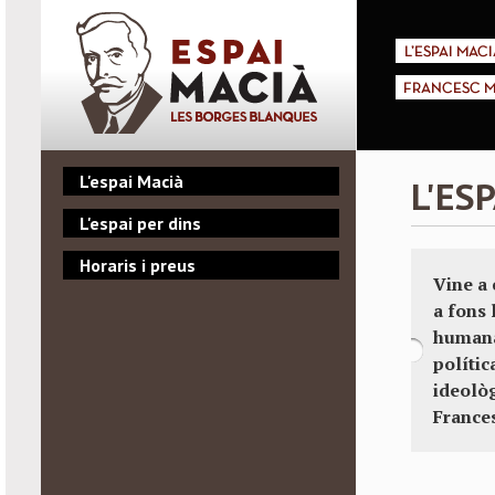
L'ESPAI MACI
FRANCESC M
L'espai Macià
L'ES
L'espai per dins
Horaris i preus
Vine a 
a fons 
humana
política
ideolò
France