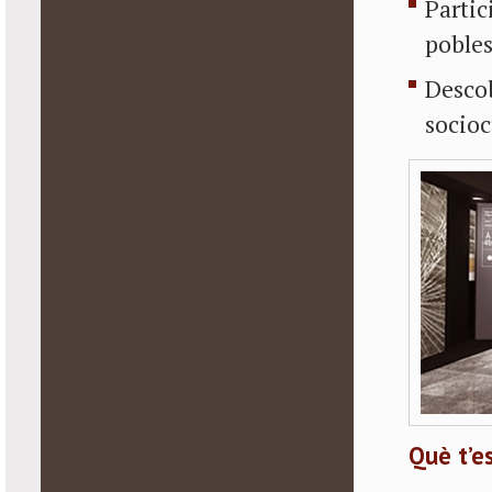
Partic
pobles
Descob
socioc
Què t’es