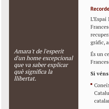
Recorde
L’Espai 
Frances
recuper
gràfic, 
Amara't de l'esperit
És un ce
d'un home excepcional
Frances
que va saber explicar
què significa la
Si véns
llibertat.
Coneix
Catalu
catala