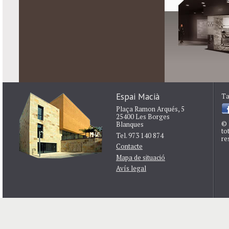
Espai Macià
Ta
Plaça Ramon Arqués, 5
25400 Les Borges
© 
Blanques
to
Tel. 973 140 874
re
Contacte
Mapa de situació
Avís legal