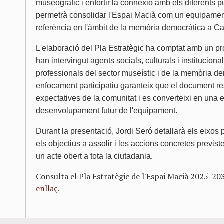
museogràfic i enfortir la connexió amb els diferents pú
permetrà consolidar l'Espai Macià com un equipament 
referència en l'àmbit de la memòria democràtica a Ca
L'elaboració del Pla Estratègic ha comptat amb un pro
han intervingut agents socials, culturals i institucionals
professionals del sector museístic i de la memòria d
enfocament participatiu garanteix que el document re
expectatives de la comunitat i es converteixi en una ei
desenvolupament futur de l'equipament.
Durant la presentació, Jordi Seró detallarà els eixos p
els objectius a assolir i les accions concretes previst
un acte obert a tota la ciutadania.
Consulta el Pla Estratègic de l'Espai Macià 2025-20
enllaç
.