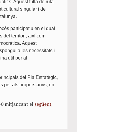
blics. Aquest fulla de ruta
cultural singular i de
talunya.
cés participatiu en el qual
 del territori, així com
emocràtica. Aquest
spongui a les necessitats i
na útil per al
rincipals del Pla Estratègic,
es per als propers anys, en
30 mitjançant el
següent